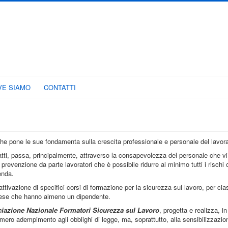
VE SIAMO
CONTATTI
he pone le sue fondamenta sulla crescita professionale e personale del lavora
nfatti, passa, principalmente, attraverso la consapevolezza del personale che v
venzione da parte lavoratori che è possibile ridurre al minimo tutti i rischi
ienda.
tivazione di specifici corsi di formazione per la sicurezza sul lavoro, per cia
mprese che hanno almeno un dipendente.
iazione Nazionale Formatori Sicurezza sul Lavoro
, progetta e realizza, in 
l mero adempimento agli obblighi di legge, ma, soprattutto, alla sensibilizzazio