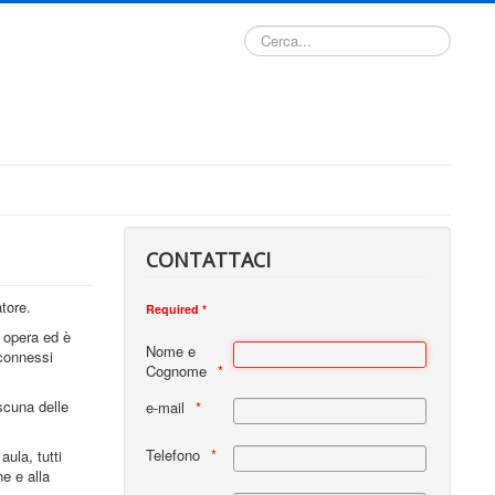
Cerca...
CONTATTACI
tore.
Required *
i opera ed è
Nome e
 connessi
Cognome
scuna delle
e-mail
Telefono
aula, tutti
ne e alla