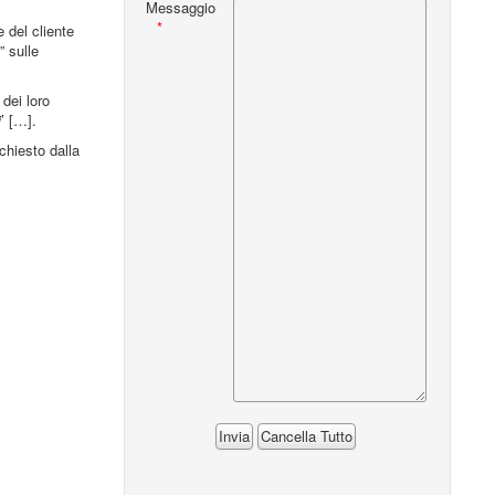
Messaggio
e del cliente
” sulle
 dei loro
i
’ […].
chiesto dalla