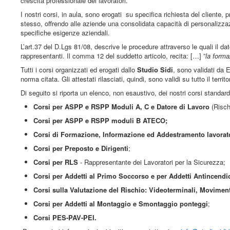
crescita professionale dei lavoratori.
I nostri corsi, in aula, sono erogati su specifica richiesta del cliente, 
stesso, offrendo alle aziende una consolidata capacità di personalizzazi
specifiche esigenze aziendali.
L’art.37 del D.Lgs 81/08, descrive le procedure attraverso le quali il d
rappresentanti. Il comma 12 del suddetto articolo, recita: […] ”
la forma
Tutti i corsi organizzati ed erogati dallo
Studio Sidi
, sono validati da 
norma citata. Gli attestati rilasciati, quindi, sono validi su tutto il territo
Di seguito si riporta un elenco, non esaustivo, dei nostri corsi standard
Corsi per ASPP e RSPP Moduli A, C e Datore di Lavoro
(Risch
Corsi per ASPP e RSPP moduli B ATECO;
Corsi di Formazione, Informazione ed Addestramento lavorat
Corsi per Preposto e Dirigenti
;
Corsi per RLS
- Rappresentante dei Lavoratori per la Sicurezza;
Corsi per Addetti al Primo Soccorso e per Addetti Antincendi
Corsi sulla Valutazione del Rischio: Videoterminali, Movimen
Corsi per Addetti al Montaggio e Smontaggio ponteggi
;
Corsi PES-PAV-PEI.