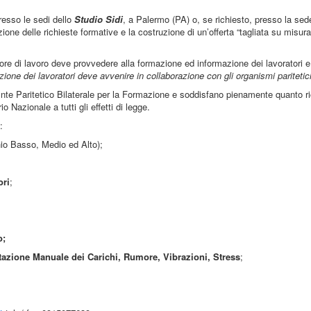
presso le sedi dello
Studio Sidi
, a Palermo (PA)
o, se richiesto, presso la sed
one delle richieste formative e la costruzione di un’offerta “tagliata su misura
atore di lavoro deve provvedere alla formazione ed informazione dei lavoratori e
zione dei lavoratori deve avvenire in collaborazione con gli organismi paritetic
Ente Paritetico Bilaterale per la Formazione e soddisfano pienamente quanto ri
rio Nazionale a tutti gli effetti di legge.
:
io Basso, Medio ed Alto);
ori
;
o;
tazione Manuale dei Carichi, Rumore, Vibrazioni, Stress
;