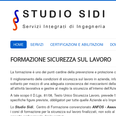
HOME
SERVIZI
CERTIFICAZIONI E ABILITAZIONI
DO
FORMAZIONE SICUREZZA SUL LAVORO
La formazione è uno dei punti cardine della prevenzione e protezione c
Il miglioramento delle condizioni di sicurezza sul lavoro in azienda, i
soltanto per mezzo di una adeguata conoscenza dei meccanismi della pre
all’attività lavorativa e gestire al meglio la sicurezza all’interno dell’Az
A tale scopo il D.Lgs. 81/08, Testo Unico Sicurezza Lavoro, prevede l'at
specifiche figure previste, obbligatori per tutte quelle Aziende e/o I
Lo
Studio Sidi
, Centro di Formazione convenzionato
ANFOS - Assoc
i corsi di formazione per la sicurezza sul lavoro finalizzati, non solo a