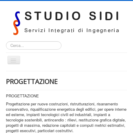
Cerca...
Cambia
navigazione
HOME
PROGETTAZIONE
SERVIZI
CERTIFICAZIONI E ABILITAZIONI
PROGETTAZIONE
Progettazione per nuove costruzioni, ristrutturazioni, risanamento
DOVE SIAMO
conservativo, riqualificazione energetica degli edifici, per opere interne
ed esterne, impianti tecnologici civili ed industriali, impianti a
CONTATTI
tecnologie sostenibili, antincendio : rilievi, restituzione grafica digitale,
progetti di massima, redazione capitolati e computi metrici estimativi,
progetti esecutivi, particolari costruttivi.